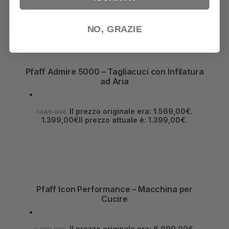
2.990,00
€
NO, GRAZIE
Pfaff Admire 5000 – Tagliacuci con Infilatura
ad Aria
Il prezzo originale era: 1.569,00€.
1.569,00
€
1.399,00
€
Il prezzo attuale è: 1.399,00€.
Pfaff Icon Performance – Macchina per
Cucire
Il prezzo originale era: 6.099,00€.