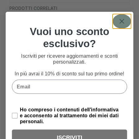
PRODOTTI CORRELATI
Vuoi uno sconto
esclusivo?
Pfaff Creative Fabric Frame – Regolatore
Punti
Iscriviti per ricevere aggiornamenti e sconti
personalizzati.
In più avrai il 10% di sconto sul tuo primo ordine!
1.000,00
€
Email
Privacy Policy
Ho compreso i contenuti dell'informativa
e acconsento al trattamento dei miei dati
Pfaff Creative Fabric Frame – Telaio – 152×92
personali.
cm
ISCRIVITI