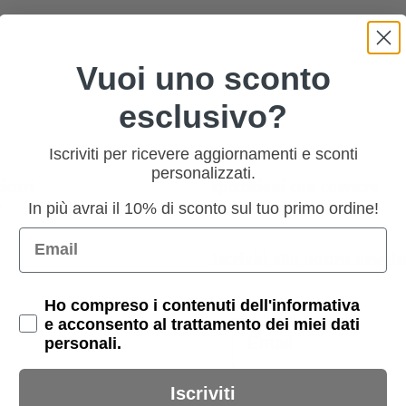
Vuoi uno sconto
esclusivo?
Iscriviti per ricevere aggiornamenti e sconti
personalizzati.
icuri
spedizioni con corriere
e
gratis oltre 69,99€
In più avrai il 10% di sconto sul tuo primo ordine!
Email
Iscriviti alla nostra newsle
Privacy Policy
Ho compreso i contenuti dell'informativa
e acconsento al trattamento dei miei dati
Email
personali.
Iscriviti