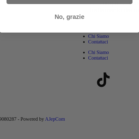
Privacy Policy
Ho compreso i con
trattamento dei mi
No, grazie
Chi Siamo
Contattaci
Chi Siamo
Contattaci
05229080287 - Powered by
AJepCom