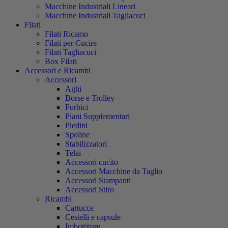
Macchine Industriali Lineari
Macchine Industriali Tagliacuci
Filati
Filati Ricamo
Filati per Cucire
Filati Tagliacuci
Box Filati
Accessori e Ricambi
Accessori
Aghi
Borse e Trolley
Forbici
Piani Supplementari
Piedini
Spoline
Stabilizzatori
Telai
Accessori cucito
Accessori Macchine da Taglio
Accessori Stampanti
Accessori Stiro
Ricambi
Cartucce
Cestelli e capsule
Imbottiture