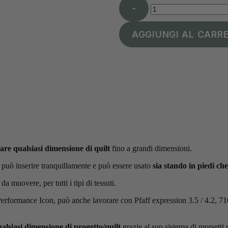
-
AGGIUNGI AL CARR
are qualsiasi dimensione di quilt
fino a grandi dimensioni.
si può inserire tranquillamente e può essere usato
sia stando in piedi che
a muovere, per tutti i tipi di tessuti.
Performance Icon, può anche lavorare con Pfaff expression 3.5 / 4.2, 71
lsiasi dimensione di progetto/quilt
grazie al suo sistema di morsetti 