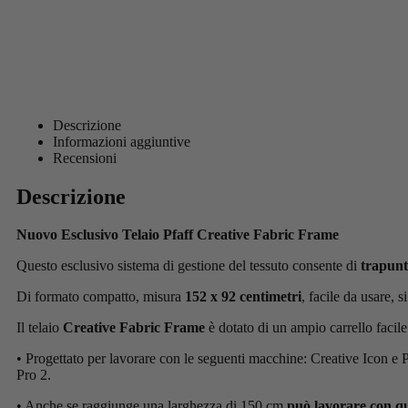
Descrizione
Informazioni aggiuntive
Recensioni
Descrizione
Nuovo Esclusivo Telaio Pfaff Creative Fabric Frame
Questo esclusivo sistema di gestione del tessuto consente di
trapunt
Di formato compatto, misura
152 x 92 centimetri
, facile da usare, 
Il telaio
Creative Fabric Frame
è dotato di un ampio carrello facile d
• Progettato per lavorare con le seguenti macchine: Creative Icon e 
Pro 2.
• Anche se raggiunge una larghezza di 150 cm
può lavorare con qua