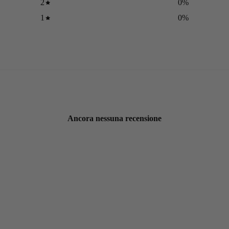
2
0
%
1
0
%
Ancora nessuna recensione