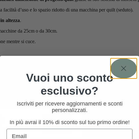
a facilità d’uso e lo spazio ridotto di una macchina per quilt (seduto).
in altezza
.
er macchine da 25cm o da 30cm.
one mentre si cuce.
 • Tensione automatica; • Infila ago; • Taglia filo; • Alza piedino automat
Vuoi uno sconto
rossi; • Abbellimenti con nastro; • Piedino Echo quilting. • Kit Feltro.
esclusivo?
!
DINO, ACCESSORIO O FILATO RICHIESTO:
INFO@TRIMACI
Iscriviti per ricevere aggiornamenti e sconti
personalizzati.
In più avrai il 10% di sconto sul tuo primo ordine!
Email