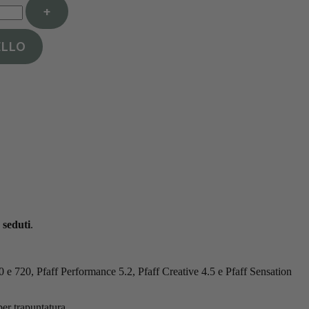
+
ELLO
 seduti
.
0 e 720, Pfaff Performance 5.2, Pfaff Creative 4.5 e Pfaff Sensation
per trapuntatura.