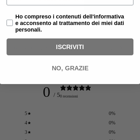
Privacy Policy
Ho compreso i contenuti dell'informativa
e acconsento al trattamento dei miei dati
personali.
ISCRIVITI
ochi pezzi disponibili
,
Prezzi iva inclusa
,
Prodotto nuovo
,
TEMPI DI 
NO, GRAZIE
0
/ 5
0 recensioni
5
0
%
4
0
%
3
0
%