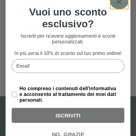
Vuoi uno sconto
esclusivo?
Silvass Spray –
Lubrificante con Olio
Iscriviti per ricevere aggiornamenti e sconti
di Vaselina – 400 ml
personalizzati.
6,99
€
In più avrai il 10% di sconto sul tuo primo ordine!
Email
Privacy Policy
Ho compreso i contenuti dell'informativa
e acconsento al trattamento dei miei dati
personali.
ISCRIVITI
PAGAMENTI SICURI
ASSISTENZA ALL'ACQUISTO
ANCHE A RATE
+39 049 880 20 22
NO, GRAZIE