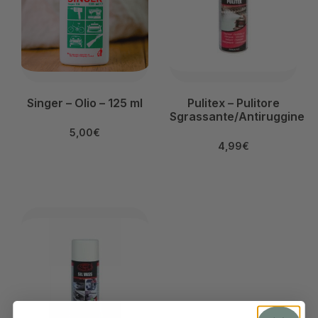
Singer – Olio – 125 ml
Pulitex – Pulitore
Sgrassante/Antiruggine
5,00
€
4,99
€