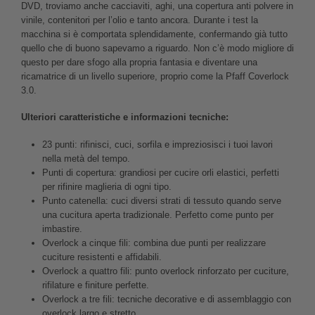
DVD, troviamo anche cacciaviti, aghi, una copertura anti polvere in
vinile, contenitori per l’olio e tanto ancora. Durante i test la
macchina si è comportata splendidamente, confermando già tutto
quello che di buono sapevamo a riguardo. Non c’è modo migliore di
questo per dare sfogo alla propria fantasia e diventare una
ricamatrice di un livello superiore, proprio come la Pfaff Coverlock
3.0.
Ulteriori caratteristiche e informazioni tecniche:
23 punti: rifinisci, cuci, sorfila e impreziosisci i tuoi lavori
nella metà del tempo.
Punti di copertura: grandiosi per cucire orli elastici, perfetti
per rifinire maglieria di ogni tipo.
Punto catenella: cuci diversi strati di tessuto quando serve
una cucitura aperta tradizionale. Perfetto come punto per
imbastire.
Overlock a cinque fili: combina due punti per realizzare
cuciture resistenti e affidabili.
Overlock a quattro fili: punto overlock rinforzato per cuciture,
rifilature e finiture perfette.
Overlock a tre fili: tecniche decorative e di assemblaggio con
overlock largo e stretto.