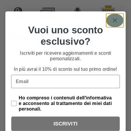
Vuoi uno sconto
Informazioni aggiuntive
esclusivo?
Iscriviti per ricevere aggiornamenti e sconti
Peso
10000 g
personalizzati.
Caratteristiche
Blocco di sicurezza: quando il coperchio
In più avrai il 10% di sconto sul tuo primo ordine!
Tecniche
anteriore è aperto la macchina non cuce
,
Email
Coltello superiore mobile: per eseguire
tecniche speciali il coltello può essere
disinserito.
,
Convertitore a due fili incorporato:
conversione facile nei punti a due fili.
,
Grande
Privacy Policy
Ho compreso i contenuti dell'informativa
maniglia da trasporto incorporata: per
e acconsento al trattamento dei miei dati
trasportare la macchina senza ingarbugliare i
personali.
fili.
,
Istruzioni d'infilatura semplici: DVD
interattivo con istruzioni passo dopo passo.
,
ISCRIVITI
Manuale di istruzioni in italiano
,
Pedale
elettrico (reostato)
,
Piano prolunga: per uno