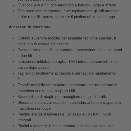
Overlock a due fili: orlo arrotolato e flatlock, largo e stretto.
Orlo arrotolato incorporato: cuci rapidamente gli orli arrotolati
a due o tre fili, senza cambiare il piedino né la placca ago.
Accessori in dotazione
:
Coltello superiore mobile: per eseguire tecniche speciali, il
coltello può essere disinserito.
Convertitore a due fili incorporato: conversione facile nei punti
a due fili.
Istruzioni d’infilatura semplici: DVD interattivo con istruzioni
passo dopo passo.
Taglia-filo: facilmente accessibile per tagliare rapidamente i
fili.
Grande maniglia da trasporto incorporata: per trasportare la
macchina senza ingarbugliare i fili.
Raccoglitore di ritagli: per raccogliere i ritagli di stoffa.
Blocco di sicurezza: quando il coperchio anteriore è aperto la
macchina non cuce.
Piedino standard universale: utilizzabile con tutti i punti
integrati.
Piedini a incastro: è facile montare i piedini opzionali per