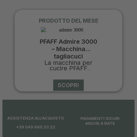
PRODOTTO DEL MESE
PFAFF Admire 3000
– Macchina
tagliacuci
La macchina per
cucire
PFAFF
Admire 3000 offre
16 punti versatili,
controllo preciso
SCOPRI
del filo e cucitura
ad alta velocità per
dare vita alle vostre
idee. Le
caratteristiche
progettate con
ASSISTENZA ALL'ACQUISTO
PAGAMENTI SICURI
cura, come
ANCHE A RATE
+39 049 880 20 22
l'illuminazione del
crochet inferiore, il