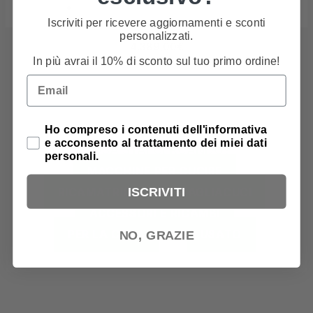
Iscriviti per ricevere aggiornamenti e sconti
personalizzati.
4.389,00
€
In più avrai il 10% di sconto sul tuo primo ordine!
Email
Privacy Policy
Ho compreso i contenuti dell'informativa
e acconsento al trattamento dei miei dati
COSA STAI CERCANDO?
personali.
MACCHINE PER CUCIRE
ISCRIVITI
RICAMATRICI
TAGLIACUCI
ACCESSORI E RICAMBI
PER LA CASA
USATO
NO, GRAZIE