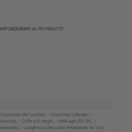
 RISPONDEREMO AL PIÙ PRESTO!
 Coperchio del crochet
,
– Coperchio Laterale
,
–
sicurezza:
,
– Griffa a 8 ranghi
,
– Infila aghi SX-DX
,
–
arrotolato
,
– Lunghezza del punto Regolabile da 1.0 a