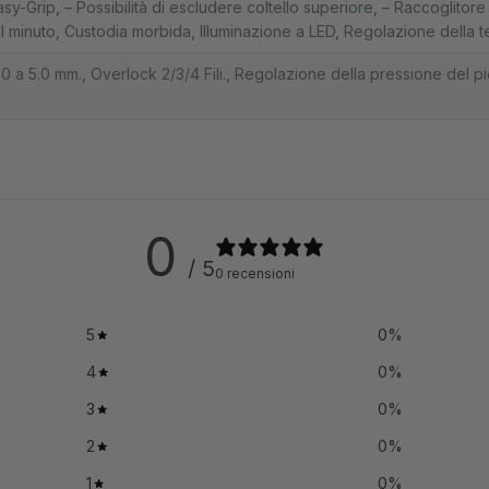
asy-Grip
,
– Possibilità di escludere coltello superiore
,
– Raccoglitore 
l minuto
,
Custodia morbida
,
Illuminazione a LED
,
Regolazione della t
0 a 5.0 mm.
,
Overlock 2/3/4 Fili.
,
Regolazione della pressione del pie
0
/ 5
0 recensioni
5
0
%
4
0
%
3
0
%
2
0
%
1
0
%