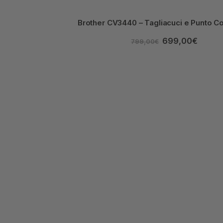
Brother CV3440 – Tagliacuci e Punto C
699,00
€
799,00
€