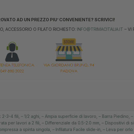
TROVATO AD UN PREZZO PIU’ CONVENIENTE?
SCRIVICI!
NO, ACCESSORIO O FILATO RICHIESTO:
INFO@TRIMACITALIA.IT
– VI
2-3-4 fili
,
– 1/2 aghi
,
– Ampia superficie di lavoro
,
– Barra Piedino
,
–
a per lavori a 2 fili
,
– Differenziale da 0.5-2.0 mm
,
– Dispositivi di 
 Compressa a spinta singola
,
– Infilatura Facile slide-in
,
– Leva per orlo 