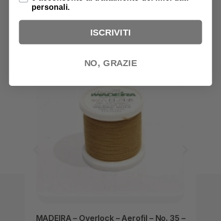
personali.
PRODOTTI CORRELATI
ISCRIVITI
NO, GRAZIE
MADEIRA – Overlock – Aerofil – No. 35 –
MAD