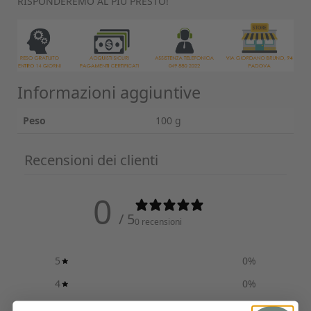
RISPONDEREMO AL PIÙ PRESTO!
Informazioni aggiuntive
Peso
100 g
Recensioni dei clienti
0
/ 5
0 recensioni
5
0
%
4
0
%
3
0
%