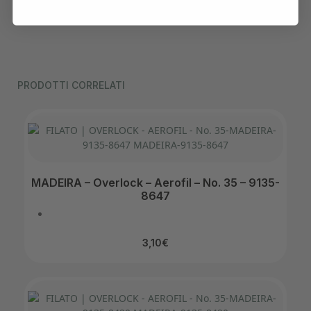
PRODOTTI CORRELATI
MADEIRA – Overlock – Aerofil – No. 35 – 9135-
8647
3,10
€