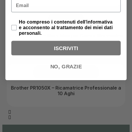
Email
Privacy Policy
Ho compreso i contenuti dell'informativa
e acconsento al trattamento dei miei dati
personali.
Brother XT 27 – Macchina per Cucire Meccanica
ISCRIVITI
379,00
€
NO, GRAZIE
Brother PR1050X – Ricamatrice Professionale a
10 Aghi