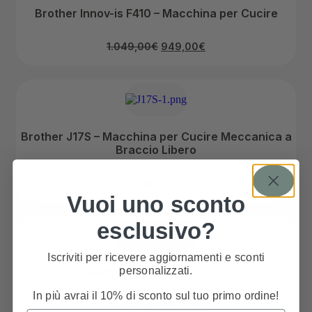
Brother Innov-is F410 – Macchina per Cucire
1.049,00
€
949,00
€
Brother J17S – Macchina per Cucire Meccanica a
Braccio Libero
159,00
€
Vuoi uno sconto
esclusivo?
Iscriviti per ricevere aggiornamenti e sconti
personalizzati.
Brother CV3440 – Tagliacuci e Punto Copertura
In più avrai il 10% di sconto sul tuo primo ordine!
799,00
€
699,00
€