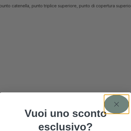
, punto catenella, punto triplice superiore, punto di copertura superi
Vuoi uno sconto
esclusivo?