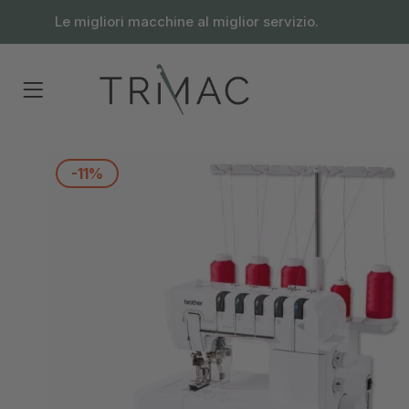
contenuto
Le migliori macchine al miglior servizio.
-11%