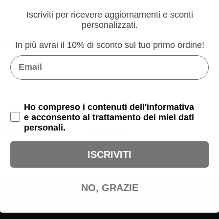
Iscriviti per ricevere aggiornamenti e sconti
personalizzati.
OVATO AD UN PREZZO PIU’ CONVENIENTE?
In più avrai il 10% di sconto sul tuo primo ordine!
Email
, ACCESSORIO O FILATO RICHIESTO:
INFO@TRIMACITALIA.COM
– V
Privacy Policy
Ho compreso i contenuti dell'informativa
e acconsento al trattamento dei miei dati
personali.
ISCRIVITI
NO, GRAZIE