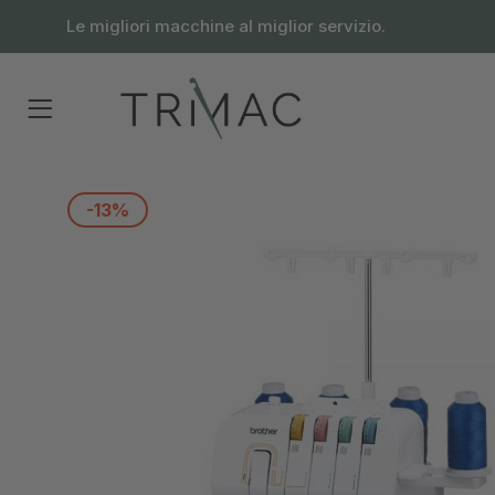
contenuto
Le migliori macchine al miglior servizio.
-13%