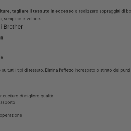
ure, tagliare il tessuto in eccesso
e realizzare sopraggitti di bo
ato, semplice e veloce.
i Brother
li
le
tutti i tipi di tessuto. Elimina l‘effetto increspato o stirato dei punti 
r cuciture di migliore qualità
rasporto
ca operazione