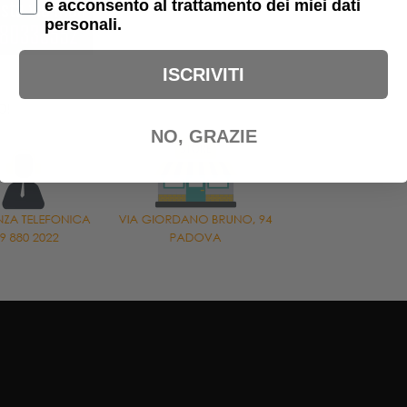
e acconsento al trattamento dei miei dati
personali.
ISCRIVITI
O!
NO, GRAZIE