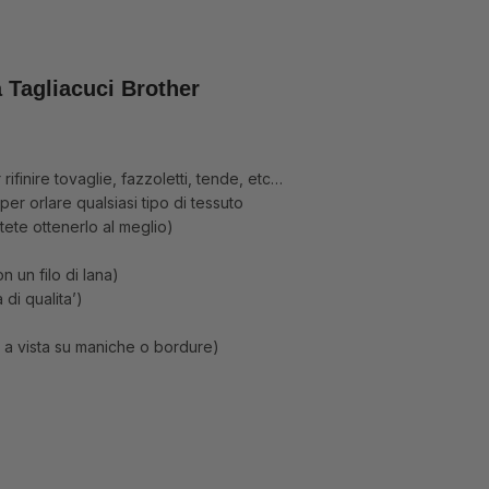
 Tagliacuci Brother
ifinire tovaglie, fazzoletti, tende, etc…
r orlare qualsiasi tipo di tessuto
tete ottenerlo al meglio)
n un filo di lana)
 di qualita’)
re a vista su maniche o bordure)