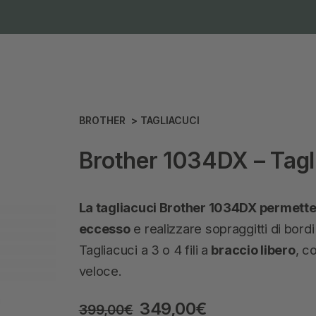
BROTHER
>
TAGLIACUCI
Brother 1034DX – Tagl
La tagliacuci Brother 1034DX permette d
eccesso
e realizzare sopraggitti di bordi
Tagliacuci a 3 o 4 fili a
braccio libero
, c
veloce.
349,00
€
399,00
€