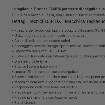
La tagliacuci Brother 1034DX permette di eseguire cucit
a 3 o 4 fili a
braccio libero
, con sistema di infilatura facilit
Dettagli Tecnici 1034DX | Macchina Tagliacuc
• Rifinitura del lavoro con taglio e cucitura utilizzando 3 o 4 fi
• Utilizza aghi standard per macchine per cucire
• Guida all‘infilatura con quattro colori
• Sopraggitto perfetto su ogni tipo di tessuto, spesso o sotti
• Larghezza del punto 5.0 – 7.0 mm
• Sistema di trasporto con differenziale per cuciture perfette su 
• Disinnesto delle lame
• Braccio libero e base piana
• Luce a LED a basso consumo energetico
• Sistema antitorsione del filo e due tipi di linguetta punto pe
• Macchina compatta e leggera con maniglia, per un facile t
• Regolazione della pressione del piedino
• Piedino per punto invisibile per rifinire e orlare in un uni
• Piedino premistoffa a sostituzione rapida
• Set di utensili