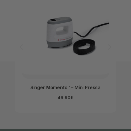
Singer Momento™ – Mini Pressa
Lo
49,90
€