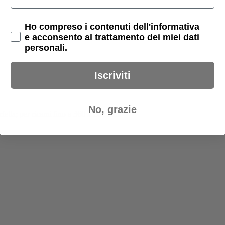
Privacy Policy
Ho compreso i contenuti dell'informativa
e acconsento al trattamento dei miei dati
personali.
Iscriviti
No, grazie
erfetta; per ricami fino a 360 x 200 mm.