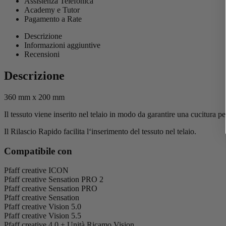
Assistenza Telefonica
Academy e Tutor
Pagamento a Rate
Descrizione
Informazioni aggiuntive
Recensioni
Descrizione
360 mm x 200 mm
Il tessuto viene inserito nel telaio in modo da garantire una cucitura p
Il Rilascio Rapido facilita l‘inserimento del tessuto nel telaio.
Compatibile con
Pfaff creative ICON
Pfaff creative Sensation PRO 2
Pfaff creative Sensation PRO
Pfaff creative Sensation
Pfaff creative Vision 5.0
Pfaff creative Vision 5.5
Pfaff creative 4.0 + Unità Ricamo Vision .