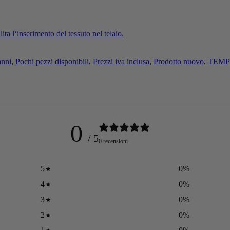
lita l‘inserimento del tessuto nel telaio.
anni
,
Pochi pezzi disponibili
,
Prezzi iva inclusa
,
Prodotto nuovo
,
TEMP
0
/ 5
0 recensioni
5
0
%
4
0
%
3
0
%
2
0
%