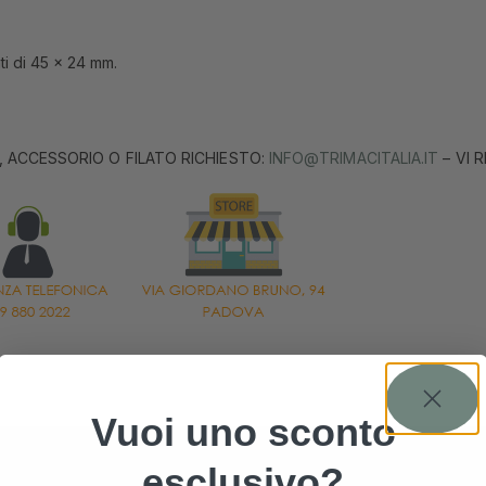
nti di 45 x 24 mm.
, ACCESSORIO O FILATO RICHIESTO:
INFO@TRIMACITALIA.IT
– VI 
Vuoi uno sconto
esclusivo?