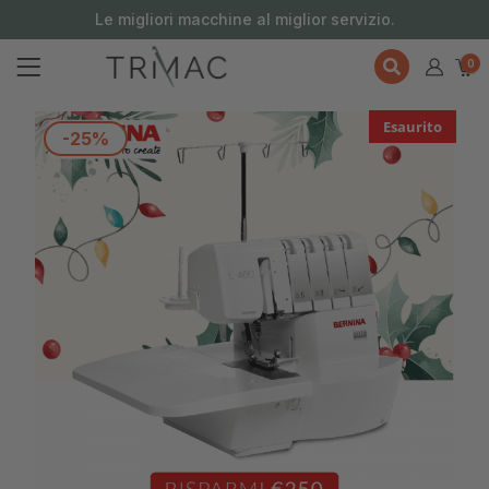
contenuto
Le migliori macchine al miglior servizio.
0
Esaurito
-25%