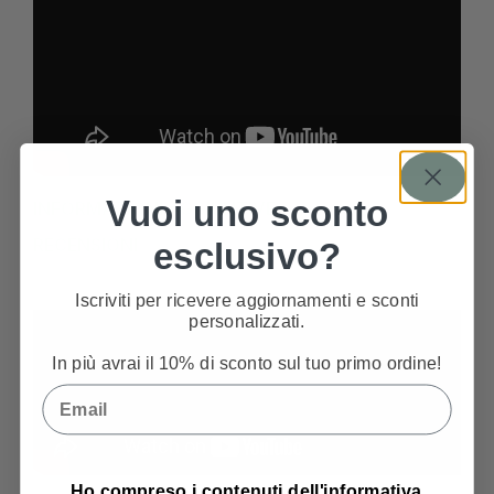
Vuoi uno sconto
INFORMAZIONI AGGIUNTIVE
RECENSIONI
esclusivo?
Iscriviti per ricevere aggiornamenti e sconti
personalizzati.
In più avrai il 10% di sconto sul tuo primo ordine!
Email
Privacy Policy
Ho compreso i contenuti dell'informativa