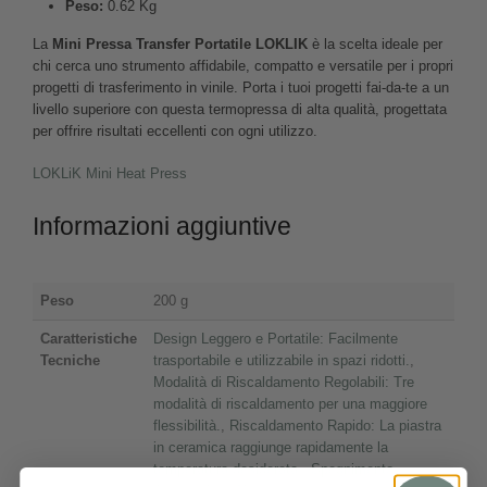
Peso:
0.62 Kg
La
Mini Pressa Transfer Portatile LOKLIK
è la scelta ideale per
chi cerca uno strumento affidabile, compatto e versatile per i propri
progetti di trasferimento in vinile. Porta i tuoi progetti fai-da-te a un
livello superiore con questa termopressa di alta qualità, progettata
per offrire risultati eccellenti con ogni utilizzo.
LOKLiK Mini Heat Press
Informazioni aggiuntive
Peso
200 g
Caratteristiche
Design Leggero e Portatile: Facilmente
Tecniche
trasportabile e utilizzabile in spazi ridotti.
,
Modalità di Riscaldamento Regolabili: Tre
modalità di riscaldamento per una maggiore
flessibilità.
,
Riscaldamento Rapido: La piastra
in ceramica raggiunge rapidamente la
temperatura desiderata.
,
Spegnimento