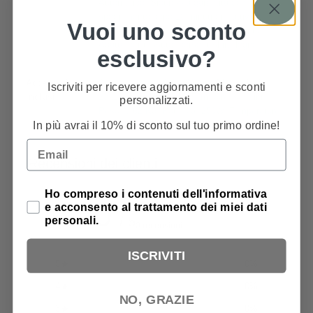
Automatico: Sicurezza garantita con
spegnimento dopo 10 minuti di inattività.
,
Vuoi uno sconto
Versatilità nei Processi di Trasferimento:
Adatta per tessuto, borse, t-shirt, legno e
esclusivo?
altro.
Accessori
Area di Lavoro: 6.6 x 11 cm
,
Dimensioni:
Iscriviti per ricevere aggiornamenti e sconti
Inclusi
23x13x8 cm
,
Modello: Termopressa Mini
,
personalizzati.
Peso: 0.62 Kg
,
Potenza: 250W
,
Temperature
In più avrai il 10% di sconto sul tuo primo ordine!
Regolabili: 140°-160°-180°
Email
Recensioni dei clienti
Privacy Policy
Ho compreso i contenuti dell'informativa
0
e acconsento al trattamento dei miei dati
/ 5
personali.
0 recensioni
ISCRIVITI
5
0
%
4
0
%
NO, GRAZIE
3
0
%