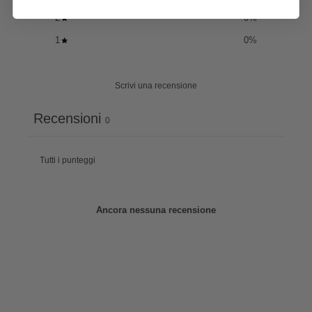
2
0
%
1
0
%
Scrivi una recensione
Recensioni
0
Ancora nessuna recensione