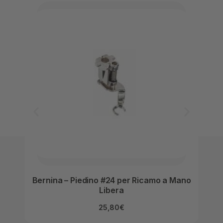
Bernina – Piedino #24 per Ricamo a Mano
Be
Libera
25,80
€