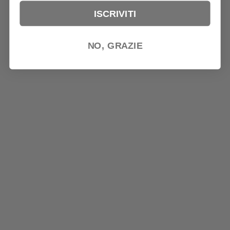
ISCRIVITI
NO, GRAZIE
NON HAI TROVATO QUELLO CHE CERCAVI? SCRIVICI!
INFO@TRIMACITALIA.IT
– VI RISPONDEREMO AL PIÙ
PRESTO!