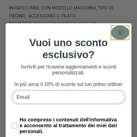
INVIATECI MAIL CON MODELLO MACCHINA,TIPO DI
PIEDINO, ACCESSORIO O FILATO
RICHIESTO:
INFO@TRIMACITALIA.COM
– VI
RISPONDEREMO AL PIÙ PRESTO!
Vuoi uno sconto
esclusivo?
Iscriviti per ricevere aggiornamenti e sconti
INFORMAZIONI AGGIUNTIVE
personalizzati.
RECENSIONI
In più avrai il 10% di sconto sul tuo primo ordine!
Email
Privacy Policy
Ho compreso i contenuti dell'informativa
e acconsento al trattamento dei miei dati
PRODOTTI CORRELATI
personali.