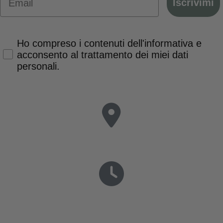
Iscrivimi
Privacy Policy
Ho compreso i contenuti dell'informativa e
acconsento al trattamento dei miei dati
personali.
Via G. Bruno, 94
Padova 35124 - Italia
Lunedì-Venerdì 9-12.30 | 15.30-19
Sabato 9-13
Chi Siamo