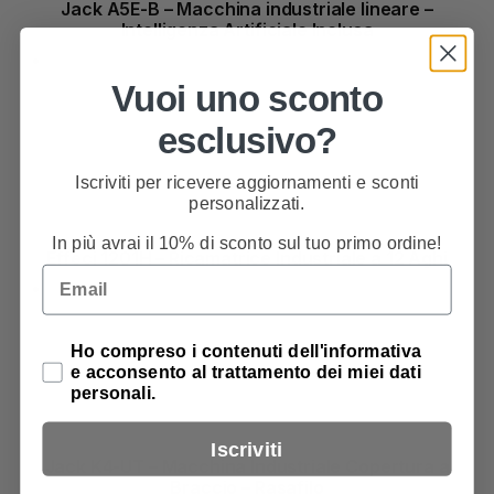
Jack A5E-B – Macchina industriale lineare –
Intelligenza Artificiale Inclusa
Vuoi uno sconto
esclusivo?
Iscriviti per ricevere aggiornamenti e sconti
personalizzati.
In più avrai il 10% di sconto sul tuo primo ordine!
Effeci 1201H – Ricamatrice Industriale a 12 Aghi
Email
Privacy Policy
Ho compreso i contenuti dell'informativa
e acconsento al trattamento dei miei dati
personali.
Iscriviti
Jack K4-UT – Macchina Industriale Copertura a
Braccio – Rasafilo