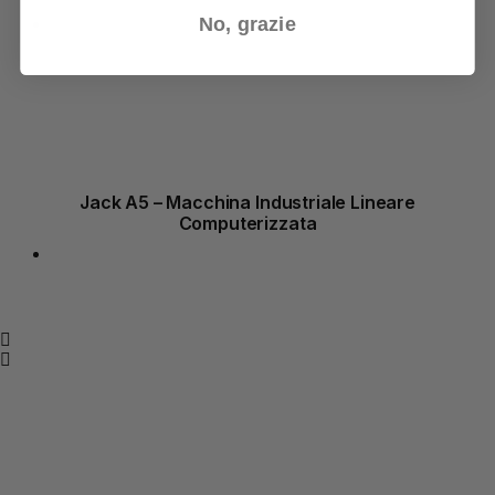
No, grazie
Jack A5 – Macchina Industriale Lineare
Computerizzata
Assistenza all'acquisto