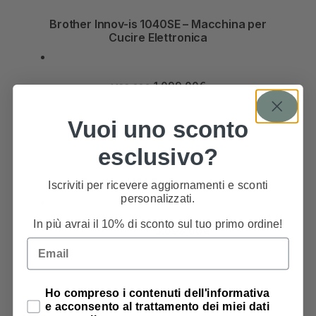
Brother Innov-is 1040SE – Macchina per
Cucire Elettronica
1.099,00
€
1.199,00
€
Vuoi uno sconto
esclusivo?
Brother V3 LE – Ricamatrice
Iscriviti per ricevere aggiornamenti e sconti
personalizzati.
In più avrai il 10% di sconto sul tuo primo ordine!
3.099,00
€
3.499,00
€
Email
Privacy Policy
Ho compreso i contenuti dell'informativa
e acconsento al trattamento dei miei dati