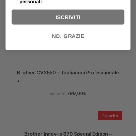
personali.
Brother XT 27 – Macchina per Cucire
Meccanica
ISCRIVITI
379,00
€
NO, GRAZIE
Brother CV3550 – Tagliacuci Professionale
799,00
€
899,00
€
Esaurito
Brother Innov-is 870 Special Edition –