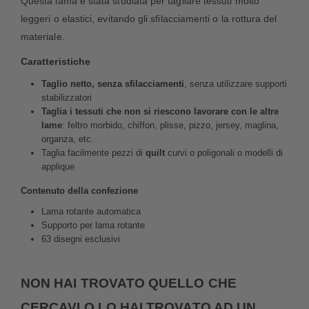
Questa lama è stata studiata per tagliare tessuti molto
leggeri o elastici, evitando gli sfilacciamenti o la rottura del
materiale.
Caratteristiche
Taglio netto, senza sfilacciamenti
, senza utilizzare supporti
stabilizzatori
Taglia i tessuti che non si riescono lavorare con le altre
lame
: feltro morbido, chiffon, plisse, pizzo, jersey, maglina,
organza, etc.
Taglia facilmente pezzi di
quilt
curvi o poligonali o modelli di
applique
Contenuto della confezione
Lama rotante automatica
Supporto per lama rotante
63 disegni esclusivi
NON HAI TROVATO QUELLO CHE
CERCAVI O LO HAI TROVATO AD UN