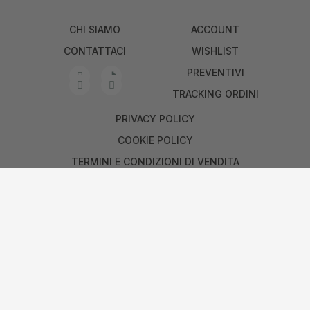
CHI SIAMO
ACCOUNT
CONTATTACI
WISHLIST
PREVENTIVI
TRACKING ORDINI
PRIVACY POLICY
COOKIE POLICY
TERMINI E CONDIZIONI DI VENDITA
GARANZIA E DIRITTO DI RECESSO
Trimac Italia s.r.l. © 2019 Tutti i Diritti Riservati - Partita IVA
IT05229080287 - Powered by
AJepCom