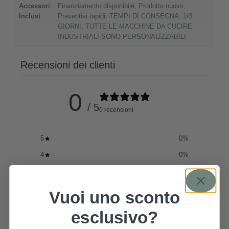
Accessori
Finanziamento disponibile
,
Prodotto nuovo
,
Inclusi
Preventivi rapidi
,
TEMPI DI CONSEGNA: 1/3
GIORNI
,
TUTTE LE MACCHINE DA CUCIRE
INDUSTRIALI SONO PERSONALIZZABILI
Recensioni dei clienti
0
/ 5
0 recensioni
5
0
%
4
0
%
3
0
%
2
0
%
Vuoi uno sconto
1
0
%
esclusivo?