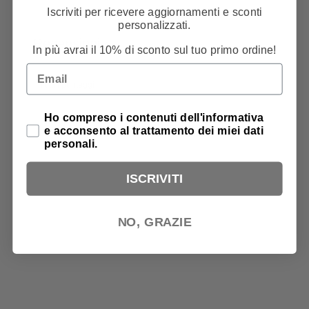
Scrivi una recensione
Iscriviti per ricevere aggiornamenti e sconti
personalizzati.
Recensioni
0
In più avrai il 10% di sconto sul tuo primo ordine!
Email
Privacy Policy
Ho compreso i contenuti dell'informativa
e acconsento al trattamento dei miei dati
Ancora nessuna recensione
personali.
ISCRIVITI
NO, GRAZIE