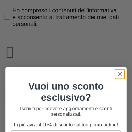
Privacy Policy
Ho compreso i contenuti dell'informativa
e acconsento al trattamento dei miei dati
personali.
Via G. Bruno, 94
Padova 35124 - Italia
Vuoi uno sconto
esclusivo?
Iscriviti per ricevere aggiornamenti e sconti
personalizzati.
Lunedì-Venerdì 9-12.30 | 15.30-19
Sabato 9-13
In più avrai il 10% di sconto sul tuo primo ordine!