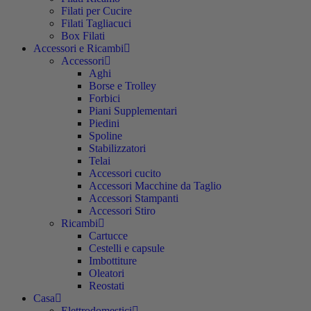
Filati per Cucire
Filati Tagliacuci
Box Filati
Accessori e Ricambi
Accessori
Aghi
Borse e Trolley
Forbici
Piani Supplementari
Piedini
Spoline
Stabilizzatori
Telai
Accessori cucito
Accessori Macchine da Taglio
Accessori Stampanti
Accessori Stiro
Ricambi
Cartucce
Cestelli e capsule
Imbottiture
Oleatori
Reostati
Casa
Elettrodomestici