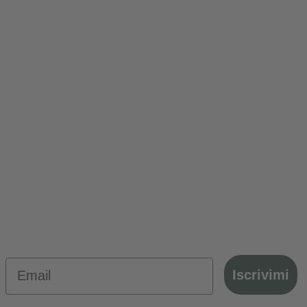
pagamenti sicuri
anche a rate
spedizioni con corriere
gratis oltre 69,99€
Assistenza post vendita
+39 049 880 20 22
Iscriviti alla nostra newsletter!
Email
Iscrivimi