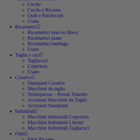
Cucito
Cucito e Ricamo
Quilt e Patchwork
Usato
Ricamatrici
Ricamatrici braccio libero
Ricamatrici piane
Ricamatrici multiago
Usato
Taglia e cuci
Tagliacuci
Copertura
Usato
Creative
Stampanti Creative
Macchine da taglio
Termopresse – Presse Transfer
Accessori Macchine da Taglio
Accessori Stampanti
Industriali
Macchine Industriali Copertura
Macchine Industriali Lineari
Macchine Industriali Tagliacuci
Filati
Filati Ricamo