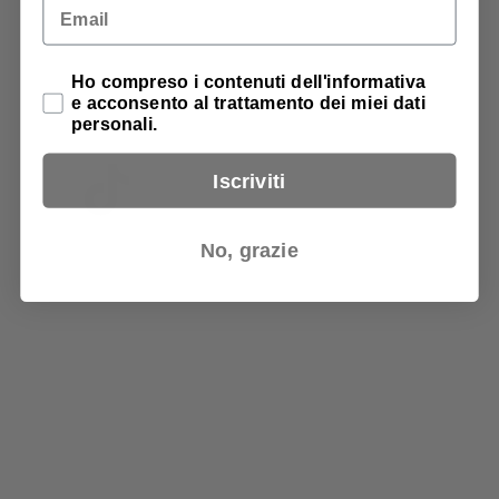
Email
Chi Siamo
Contattaci
Privacy Policy
Ho compreso i contenuti dell'informativa
Chi Siamo
e acconsento al trattamento dei miei dati
Contattaci
personali.
Iscriviti
No, grazie
Account
Wishlist
Preventivi
Tracking Ordini
Account
Wishlist
Preventivi