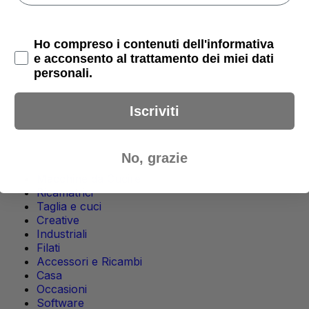
Privacy Policy
Ho compreso i contenuti dell'informativa
e acconsento al trattamento dei miei dati
personali.
Iscriviti
No, grazie
Macchine da Cucire
Ricamatrici
Taglia e cuci
Creative
Industriali
Filati
Accessori e Ricambi
Casa
Occasioni
Software