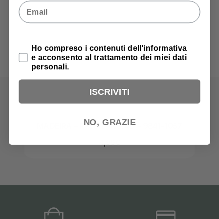
Email
Privacy Policy
Ho compreso i contenuti dell'informativa
e acconsento al trattamento dei miei dati
personali.
ISCRIVITI
NO, GRAZIE
MADEIRA – Rayon – No. 40 – 9841-1057
MAD
4,99
€