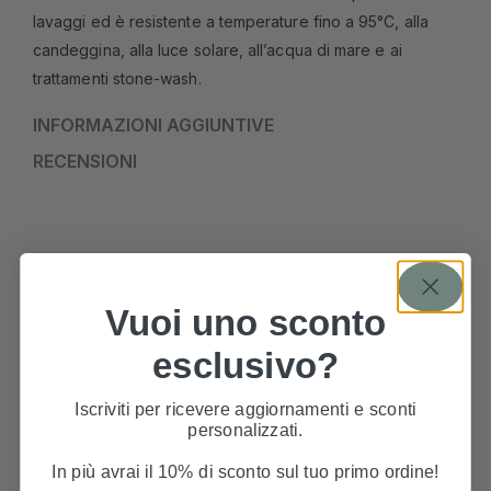
lavaggi ed è resistente a temperature fino a 95°C, alla
candeggina, alla luce solare, all’acqua di mare e ai
trattamenti stone-wash.
INFORMAZIONI AGGIUNTIVE
RECENSIONI
Vuoi uno sconto
PRODOTTI CORRELATI
esclusivo?
Iscriviti per ricevere aggiornamenti e sconti
personalizzati.
In più avrai il 10% di sconto sul tuo primo ordine!