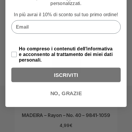
personalizzati.
In più avrai il 10% di sconto sul tuo primo ordine!
Email
Privacy Policy
Ho compreso i contenuti dell'informativa
e acconsento al trattamento dei miei dati
personali.
ISCRIVITI
NO, GRAZIE
MADEIRA – Rayon – No. 40 – 9841-1059
MAD
4,99
€