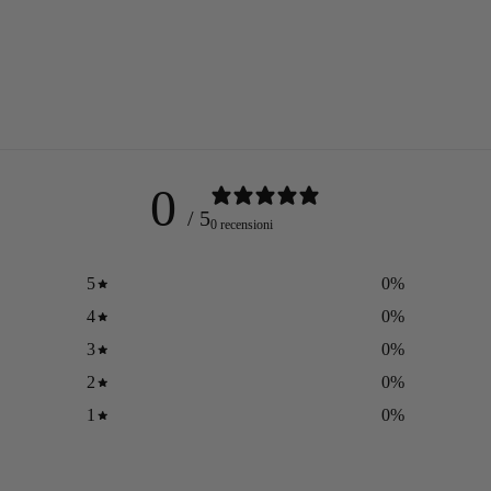
0
/ 5
0 recensioni
5
0
%
4
0
%
3
0
%
2
0
%
1
0
%