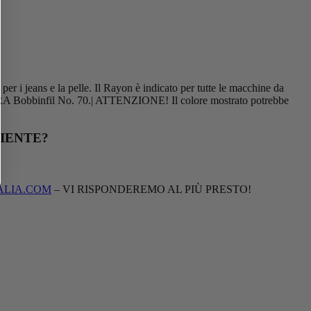
 per i jeans e la pelle. Il Rayon è indicato per tutte le macchine da
EIRA Bobbinfil No. 70.| ATTENZIONE! Il colore mostrato potrebbe
IENTE?
ALIA.COM
– VI RISPONDEREMO AL PIÙ PRESTO!