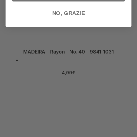
NO, GRAZIE
MADEIRA – Rayon – No. 40 – 9841-1031
4,99
€