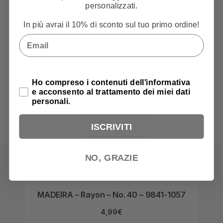
personalizzati.
In più avrai il 10% di sconto sul tuo primo ordine!
Email
Privacy Policy
Ho compreso i contenuti dell'informativa
e acconsento al trattamento dei miei dati
personali.
ISCRIVITI
NO, GRAZIE
MADEIRA – Rayon – No. 40 – 9841-1057
MA
4,99
€