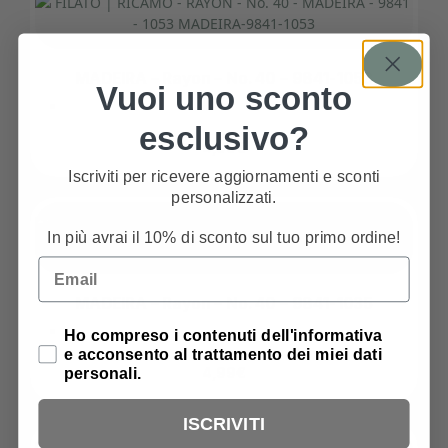
MADEIRA – Rayon – No. 40 – 9841-1053
Vuoi uno sconto
esclusivo?
4,99
€
Iscriviti per ricevere aggiornamenti e sconti
personalizzati.
In più avrai il 10% di sconto sul tuo primo ordine!
Email
MADEIRA – Rayon – No. 40 – 9841-1035
Privacy Policy
Ho compreso i contenuti dell'informativa
e acconsento al trattamento dei miei dati
personali.
4,99
€
ISCRIVITI