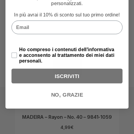
personalizzati.
In più avrai il 10% di sconto sul tuo primo ordine!
Email
Privacy Policy
Ho compreso i contenuti dell'informativa
e acconsento al trattamento dei miei dati
personali.
ISCRIVITI
NO, GRAZIE
MADEIRA – Rayon – No. 40 – 9841-1059
MAD
4,99
€