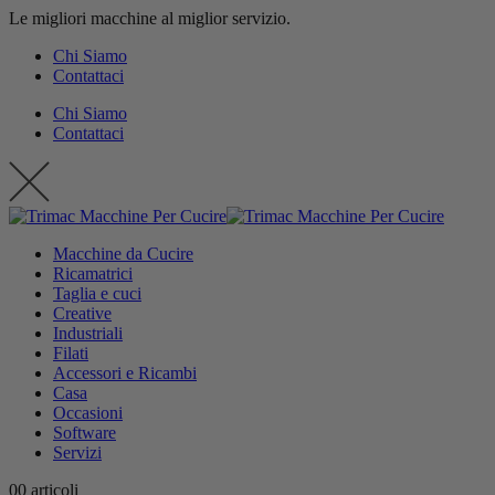
Le migliori macchine al miglior servizio.
contenuto
Chi Siamo
Contattaci
Chi Siamo
Contattaci
Macchine da Cucire
Ricamatrici
Taglia e cuci
Creative
Industriali
Filati
Accessori e Ricambi
Casa
Occasioni
Software
Servizi
0
0 articoli