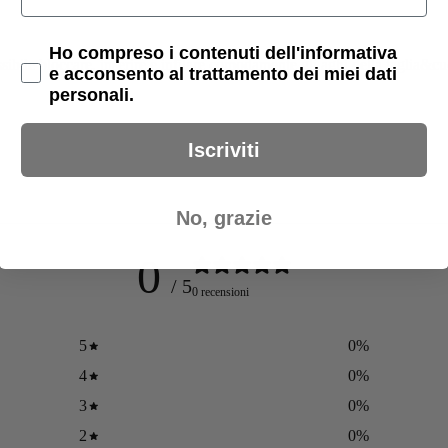
Privacy Policy
Ho compreso i contenuti dell'informativa
ssibile bloccare, inserire e infilare comodamente gli aghi della taglia&cu
e acconsento al trattamento dei miei dati
personali.
Iscriviti
No, grazie
0
/ 5
0 recensioni
5
0
%
4
0
%
3
0
%
2
0
%