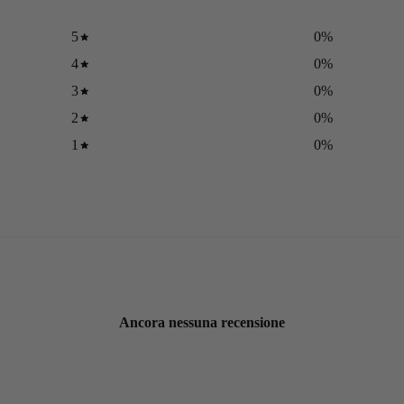
5
0
%
4
0
%
3
0
%
2
0
%
1
0
%
Ancora nessuna recensione