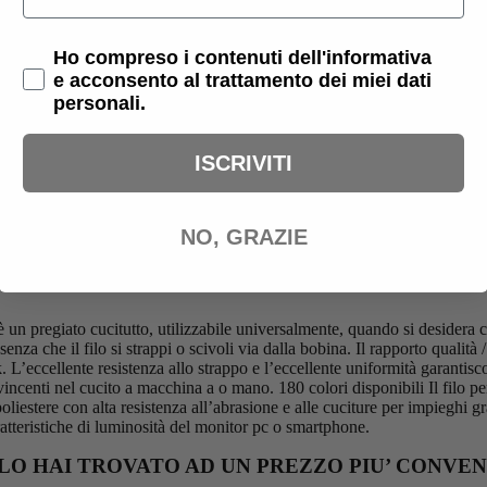
Privacy Policy
Ho compreso i contenuti dell'informativa
e acconsento al trattamento dei miei dati
personali.
ISCRIVITI
NO, GRAZIE
n pregiato cucitutto, utilizzabile universalmente, quando si desidera c
a che il filo si strappi o scivoli via dalla bobina. Il rapporto qualit
. L’eccellente resistenza allo strappo e l’eccellente uniformità garantisco
vincenti nel cucito a macchina a o mano. 180 colori disponibili Il filo 
poliestere con alta resistenza all’abrasione e alle cuciture per impieghi gr
tteristiche di luminosità del monitor pc o smartphone.
LO HAI TROVATO AD UN PREZZO PIU’ CONVEN