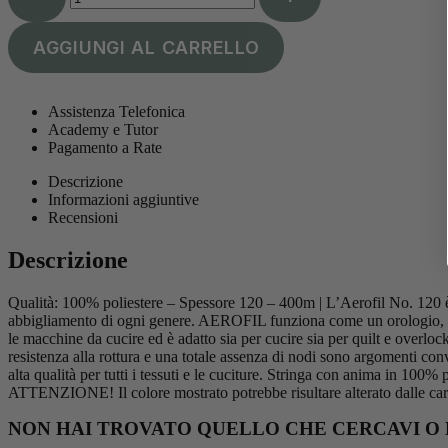
AGGIUNGI AL CARRELLO
Assistenza Telefonica
Academy e Tutor
Pagamento a Rate
Descrizione
Informazioni aggiuntive
Recensioni
Descrizione
Qualità: 100% poliestere – Spessore 120 – 400m | L’Aerofil No. 120 è u
abbigliamento di ogni genere. AEROFIL funziona come un orologio, senz
le macchine da cucire ed è adatto sia per cucire sia per quilt e overlock
resistenza alla rottura e una totale assenza di nodi sono argomenti con
alta qualità per tutti i tessuti e le cuciture. Stringa con anima in 100% 
ATTENZIONE! Il colore mostrato potrebbe risultare alterato dalle cara
NON HAI TROVATO QUELLO CHE CERCAVI O 