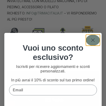
INVIATECI MAIL CON MODELLO MACCHINA,TIPO DI
PIEDINO, ACCESSORIO O FILATO
RICHIESTO:
INFO@TRIMACITALIA.IT
– VI RISPONDEREMO
AL PIÙ PRESTO!
Vuoi uno sconto
INFORMAZIONI AGGIUNTIVE
esclusivo?
RECENSIONI
Iscriviti per ricevere aggiornamenti e sconti
personalizzati.
In più avrai il 10% di sconto sul tuo primo ordine!
Email