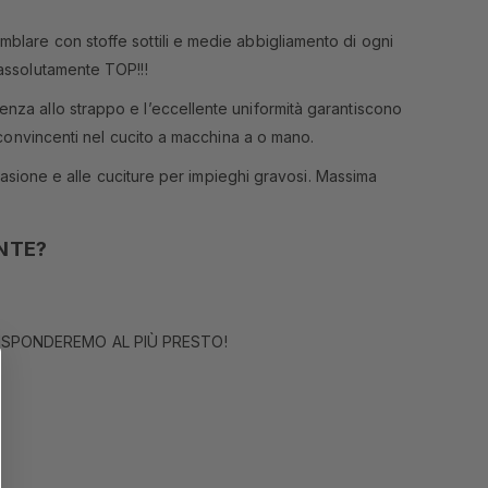
emblare con stoffe sottili e medie abbigliamento di ogni
 assolutamente TOP!!!
tenza allo strappo e l’eccellente uniformità garantiscono
i convincenti nel cucito a macchina a o mano.
abrasione e alle cuciture per impieghi gravosi. Massima
NTE?
RISPONDEREMO AL PIÙ PRESTO!