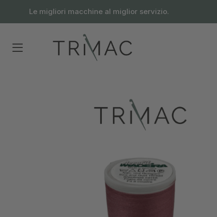
contenuto
Le migliori macchine al miglior servizio.