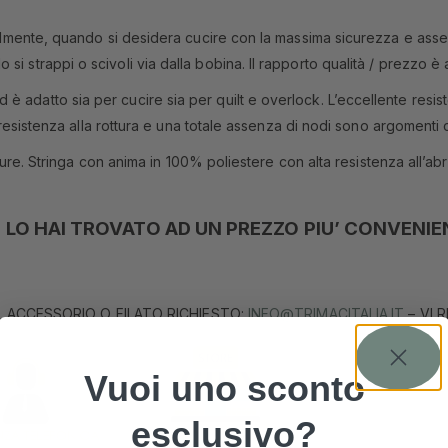
ersalmente, quando si desidera cucire con la massima sicurezza e ass
si strappi o scivoli via dalla bobina. Il rapporto qualità / prezzo è
è adatto sia per cucire sia per quilt e overlock. L’eccellente resis
ria resistenza alla rottura e una totale assenza di nodi sono argoment
cuciture. Stringa con anima in 100% poliestere con alta resistenza all’
 LO HAI TROVATO AD UN PREZZO PIU’ CONVENIE
, ACCESSORIO O FILATO RICHIESTO:
INFO@TRIMACITALIA.IT
– VI 
Vuoi uno sconto
esclusivo?