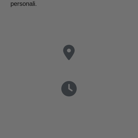
personali.
Via G. Bruno, 94
Padova 35124 - Italia
Lunedì-Venerdì 9-12.30 | 15.30-19
Sabato 9-13
Chi Siamo
Contattaci