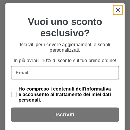
3,10
€
Vuoi uno sconto
esclusivo?
Iscriviti per ricevere aggiornamenti e sconti
personalizzati.
Assistenza all'acquisto
In più avrai il 10% di sconto sul tuo primo ordine!
+39 049 880 20 22
Email
Privacy Policy
Ho compreso i contenuti dell'informativa
e acconsento al trattamento dei miei dati
pagamenti sicuri
personali.
anche a rate
Iscriviti