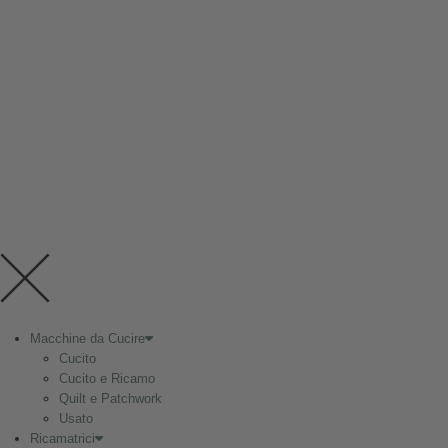
Privacy Policy
Cookie Policy
Termini e condizioni di vendita
Garanzia e Diritto di Recesso
Privacy Policy
Cookie Policy
Termini e condizioni di vendita
Garanzia e Diritto di Recesso
Trimac Italia s.r.l. © 2019 Tutti i Diritti Riservati - Partita IVA IT05229080287 -
Powered by
AJepCom
Macchine da Cucire
Cucito
Cucito e Ricamo
Quilt e Patchwork
Usato
Ricamatrici