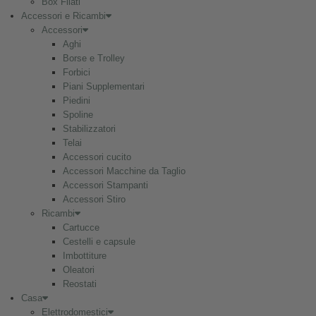
Box Filati
Accessori e Ricambi
Accessori
Aghi
Borse e Trolley
Forbici
Piani Supplementari
Piedini
Spoline
Stabilizzatori
Telai
Accessori cucito
Accessori Macchine da Taglio
Accessori Stampanti
Accessori Stiro
Ricambi
Cartucce
Cestelli e capsule
Imbottiture
Oleatori
Reostati
Casa
Elettrodomestici