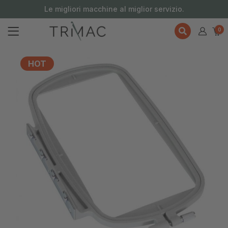
contenuto
Le migliori macchine al miglior servizio.
0
HOT