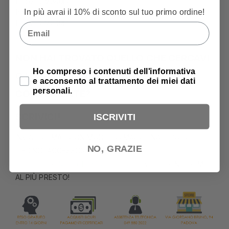
Innov-is M340D
In più avrai il 10% di sconto sul tuo primo ordine!
Innov-is M280D
Innov-is M240D
Email
NON HAI TROVATO QUELLO CHE CERCAVI
Privacy Policy
Ho compreso i contenuti dell'informativa
O LO HAI TROVATO AD UN PREZZO PIU’
e acconsento al trattamento dei miei dati
personali.
CONVENIENTE?
SCRIVICI!
ISCRIVITI
INVIATECI MAIL CON MODELLO MACCHINA,TIPO DI
NO, GRAZIE
PIEDINO, ACCESSORIO O FILATO
RICHIESTO:
INFO@TRIMACITALIA.IT
– VI RISPONDEREMO
AL PIÙ PRESTO!