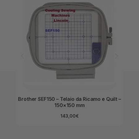
Brother SEF150 – Telaio da Ricamo e Quilt –
Broth
150×150 mm
143,00
€