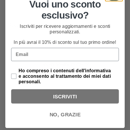
Vuoi uno sconto
Scrivi una recensione
esclusivo?
Recensioni
Iscriviti per ricevere aggiornamenti e sconti
0
personalizzati.
In più avrai il 10% di sconto sul tuo primo ordine!
Email
Ancora nessuna recensione
Privacy Policy
Ho compreso i contenuti dell'informativa
e acconsento al trattamento dei miei dati
personali.
ISCRIVITI
NO, GRAZIE