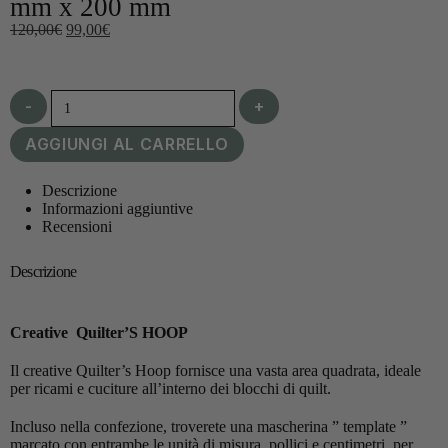
mm x 200 mm
120,00
€
99,00
€
-
+
AGGIUNGI AL CARRELLO
Descrizione
Informazioni aggiuntive
Recensioni
Descrizione
Creative Quilter’S HOOP
Il creative Quilter’s Hoop fornisce una vasta area quadrata, ideale
per ricami e cuciture all’interno dei blocchi di quilt.
Incluso nella confezione, troverete una mascherina ” template ”
marcato con entrambe le unità di misura, pollici e centimetri, per