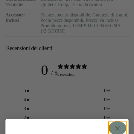
Tecniche
Quilter's Hoop
,
Telaio da ricamo
Accessori
Finanziamento disponibile
,
Garanzia di 2 anni
,
Inclusi
Pochi pezzi disponibili
,
Prezzi iva inclusa
,
Prodotto nuovo
,
TEMPI DI CONSEGNA:
1/3 GIORNI
Recensioni dei clienti
0
/ 5
0 recensioni
5
0
%
4
0
%
3
0
%
2
0
%
1
0
%