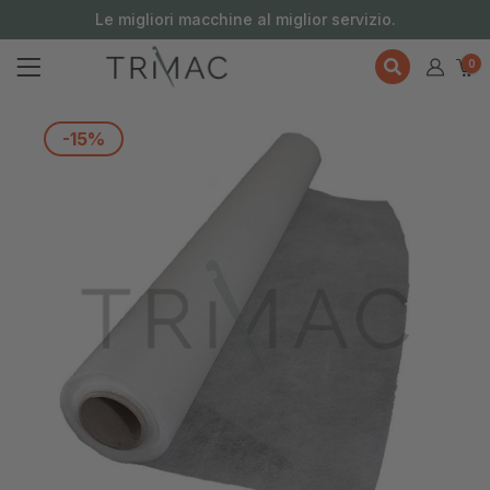
contenuto
Le migliori macchine al miglior servizio.
0
-15%