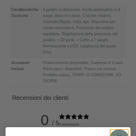
Caratteristiche
4 piedini in dotazione
,
Asola automatica in 4
Tecniche
tempi
,
Braccio Libero
,
Crochet rotativo
,
Custodia Rigida
,
Infila ago
,
Macchina per
cucire meccanica
,
Pressione del piedino
regolabile
,
Regolazione della pressione del
piedino
,
• 20 punti
,
• Griffe a 7 ranghi
,
Illuminazione a LED
,
Larghezza del punto
5mm
Accessori
Finanziamento disponibile
,
Garanzia di 2 anni
,
Inclusi
Pochi pezzi disponibili
,
Prezzi iva inclusa
,
Prodotto nuovo
,
TEMPI DI CONSEGNA: 1/3
GIORNI
Recensioni dei clienti
0
/ 5
0 recensioni