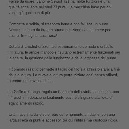
Facile da usare, Janome Sewist 721 ha molte funzioni e una
qualità eccellente nei suoi 23 punti. La macchina base per chi
vuole già qualcosa di più.
Compatta e solida, si trasporta bene e non fallisce un punto.
Nessun tessuto da tirare o strana posizione da assumere per
cucire. Immagina, cuci, crea!
Dotata di crochet orizzontale estremamente comodo e di facile
infilatura, le ampie manopole risultano estremamente funzionali per
la scelta, la gestione della lunghezza e della larghezza del punto.
Il comodo rasafilo permette il taglio del filo sia all’inizio sia alla fine
della cucitura. La nuova cucitura potrà iniziare così senza sfilarsi,
o creare un groviglio di filo.
La Griffe a 7 ranghi regala un trasporto della stoffa eccellente, con
i 4 piedini in dotazione facilmente sostituibili grazie alla leva di
sganciamento rapido.
Una macchina dallo stile retrò estremamente affidabile, con una
larga scelta di punti e accessori tra cui l’utilissima custodia rigida.