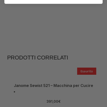
PRODOTTI CORRELATI
Esaurito
Janome Sewist 521 – Macchina per Cucire
391,00
€