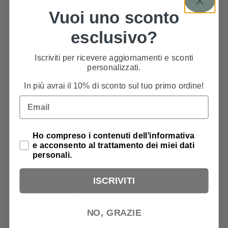
5
0
%
Vuoi uno sconto
4
0
%
esclusivo?
3
0
%
Iscriviti per ricevere aggiornamenti e sconti
2
0
%
personalizzati.
1
0
%
In più avrai il 10% di sconto sul tuo primo ordine!
Email
Scrivi una recensione
Recensioni
0
Privacy Policy
Ho compreso i contenuti dell'informativa
e acconsento al trattamento dei miei dati
personali.
ISCRIVITI
Ancora nessuna recensione
NO, GRAZIE