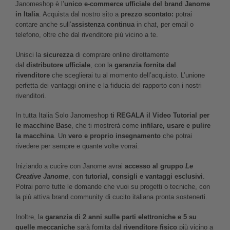
Janomeshop è l’
unico e-commerce ufficiale del brand Janome
in Italia
. Acquista dal nostro sito a
prezzo scontato:
potrai
contare anche sull’
assistenza continua
in chat, per email o
telefono, oltre che dal rivenditore più vicino a te.
Unisci la
sicurezza
di comprare online direttamente
dal
distributore ufficiale
, con la
garanzia fornita dal
rivenditore
che sceglierai tu al momento dell’acquisto. L’unione
perfetta dei vantaggi online e la fiducia del rapporto con i nostri
rivenditori.
In tutta Italia Solo Janomeshop
ti REGALA il Video Tutorial per
le macchine Base
, che ti mostrerà come
infilare, usare e pulire
la macchina
. Un
vero e proprio insegnamento
che potrai
rivedere per sempre e quante volte vorrai.
Iniziando a cucire con Janome avrai
accesso al gruppo
Le
Creative Janome
, con
tutorial, consigli e vantaggi esclusivi
.
Potrai porre tutte le domande che vuoi su progetti o tecniche, con
la più attiva brand community di cucito italiana pronta sostenerti.
Inoltre, la
garanzia di 2 anni sulle parti elettroniche e 5 su
quelle meccaniche
sarà fornita dal
rivenditore fisico
più vicino a