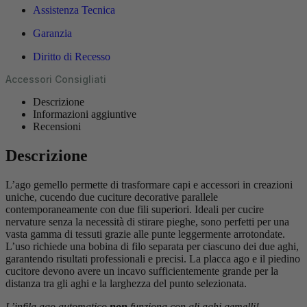
Assistenza Tecnica
Garanzia
Diritto di Recesso
Accessori Consigliati
Descrizione
Informazioni aggiuntive
Recensioni
Descrizione
L’ago gemello permette di trasformare capi e accessori in creazioni
uniche, cucendo due cuciture decorative parallele
contemporaneamente con due fili superiori. Ideali per cucire
nervature senza la necessità di stirare pieghe, sono perfetti per una
vasta gamma di tessuti grazie alle punte leggermente arrotondate.
L’uso richiede una bobina di filo separata per ciascuno dei due aghi,
garantendo risultati professionali e precisi. La placca ago e il piedino
cucitore devono avere un incavo sufficientemente grande per la
distanza tra gli aghi e la larghezza del punto selezionata.
L’infila ago automatico
non
funziona con gli aghi gemelli!