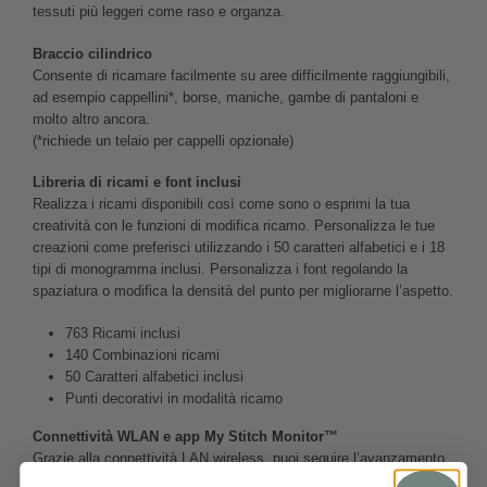
tessuti più leggeri come raso e organza.
Braccio cilindrico
Consente di ricamare facilmente su aree difficilmente raggiungibili,
ad esempio cappellini*, borse, maniche, gambe di pantaloni e
molto altro ancora.
(*richiede un telaio per cappelli opzionale)
Libreria di ricami e font inclusi
Realizza i ricami disponibili così come sono o esprimi la tua
creatività con le funzioni di modifica ricamo. Personalizza le tue
creazioni come preferisci utilizzando i 50 caratteri alfabetici e i 18
tipi di monogramma inclusi. Personalizza i font regolando la
spaziatura o modifica la densità del punto per migliorarne l’aspetto.
763 Ricami inclusi
140 Combinazioni ricami
50 Caratteri alfabetici inclusi
Punti decorativi in modalità ricamo
Connettività WLAN e app My Stitch Monitor™
Grazie alla connettività LAN wireless, puoi seguire l’avanzamento
del ricamo con l’app My Stitch Monitor sul cellulare. Segui