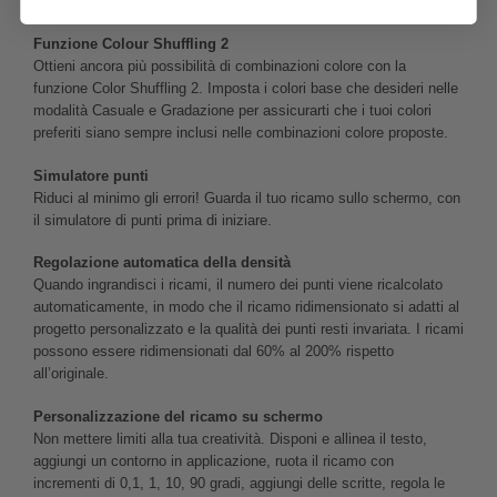
su più righe.
Funzione Colour Shuffling 2
Ottieni ancora più possibilità di combinazioni colore con la
funzione Color Shuffling 2. Imposta i colori base che desideri nelle
modalità Casuale e Gradazione per assicurarti che i tuoi colori
preferiti siano sempre inclusi nelle combinazioni colore proposte.
Simulatore punti
Riduci al minimo gli errori! Guarda il tuo ricamo sullo schermo, con
il simulatore di punti prima di iniziare.
Regolazione automatica della densità
Quando ingrandisci i ricami, il numero dei punti viene ricalcolato
automaticamente, in modo che il ricamo ridimensionato si adatti al
progetto personalizzato e la qualità dei punti resti invariata. I ricami
possono essere ridimensionati dal 60% al 200% rispetto
all’originale.
Personalizzazione del ricamo su schermo
Non mettere limiti alla tua creatività. Disponi e allinea il testo,
aggiungi un contorno in applicazione, ruota il ricamo con
incrementi di 0,1, 1, 10, 90 gradi, aggiungi delle scritte, regola le