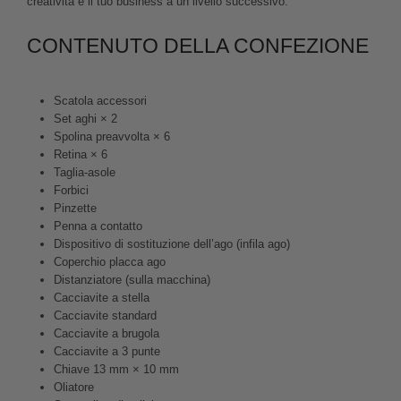
creatività e il tuo business a un livello successivo.
CONTENUTO DELLA CONFEZIONE
Scatola accessori
Set aghi × 2
Spolina preavvolta × 6
Retina × 6
Taglia-asole
Forbici
Pinzette
Penna a contatto
Dispositivo di sostituzione dell’ago (infila ago)
Coperchio placca ago
Distanziatore (sulla macchina)
Cacciavite a stella
Cacciavite standard
Cacciavite a brugola
Cacciavite a 3 punte
Chiave 13 mm × 10 mm
Oliatore