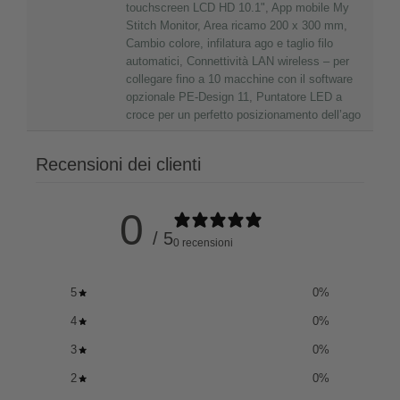
touchscreen LCD HD 10.1"
,
App mobile My
Stitch Monitor
,
Area ricamo 200 x 300 mm
,
Cambio colore, infilatura ago e taglio filo
automatici
,
Connettività LAN wireless – per
collegare fino a 10 macchine con il software
opzionale PE-Design 11
,
Puntatore LED a
croce per un perfetto posizionamento dell’ago
Recensioni dei clienti
0
/ 5
0 recensioni
5
0
%
4
0
%
3
0
%
2
0
%