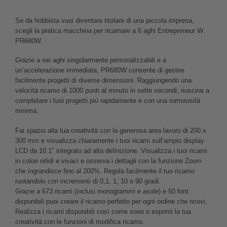
Se da hobbista vuoi diventare titolare di una piccola impresa,
scegli la pratica macchina per ricamare a 6 aghi Entrepreneur W
PR680W.
Grazie a sei aghi singolarmente personalizzabili e a
un’accelerazione immediata, PR680W consente di gestire
facilmente progetti di diverse dimensioni. Raggiungendo una
velocità ricamo di 1000 punti al minuto in sette secondi, riuscirai a
completare i tuoi progetti più rapidamente e con una rumorosità
minima.
Fai spazio alla tua creatività con la generosa area lavoro di 200 x
300 mm e visualizza chiaramente i tuoi ricami sull’ampio display
LCD da 10.1″ integrato ad alta definizione. Visualizza i tuoi ricami
in colori nitidi e vivaci e osserva i dettagli con la funzione Zoom
che ingrandisce fino al 200%. Regola facilmente il tuo ricamo
ruotandolo con incrementi di 0,1, 1, 10 o 90 gradi.
Grazie a 673 ricami (inclusi monogrammi e asole) e 50 font
disponibili puoi creare il ricamo perfetto per ogni ordine che ricevi.
Realizza i ricami disponibili così come sono o esprimi la tua
creatività con le funzioni di modifica ricamo.