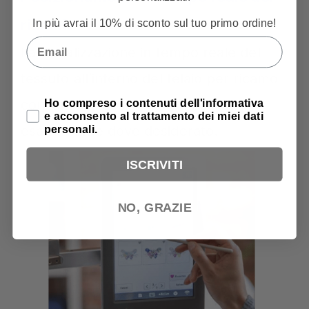
ricami
In più avrai il 10% di sconto sul tuo primo ordine!
Email
La visualizzazione in tempo reale del
tessuto all’interno del telaio per ricamo
Privacy Policy
consente di posizionare il ricamo
Ho compreso i contenuti dell'informativa
e acconsento al trattamento dei miei dati
esattamente dove desiderato.
personali.
ISCRIVITI
NO, GRAZIE