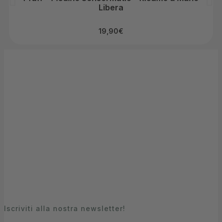
Libera
19,90
€
Assistenza all'acquisto
+39 049 880 20 22
pagamenti sicuri
anche a rate
spedizioni con corriere
gratis oltre 69,99€
Assistenza post vendita
+39 049 880 20 22
Iscriviti alla nostra newsletter!