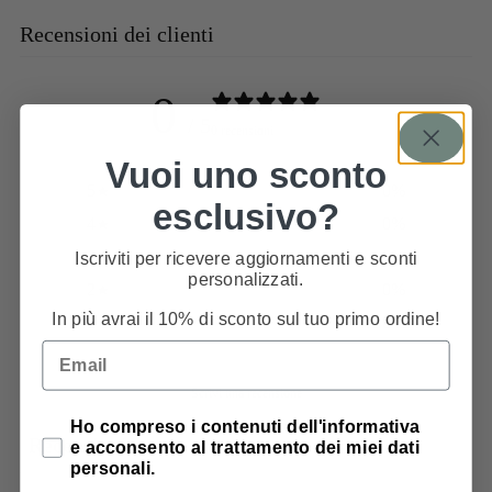
Recensioni dei clienti
0
/ 5
0 recensioni
Vuoi uno sconto
5
0
%
esclusivo?
4
0
%
3
0
%
Iscriviti per ricevere aggiornamenti e sconti
personalizzati.
2
0
%
In più avrai il 10% di sconto sul tuo primo ordine!
1
0
%
Email
Scrivi una recensione
Privacy Policy
Ho compreso i contenuti dell'informativa
Recensioni
e acconsento al trattamento dei miei dati
0
personali.