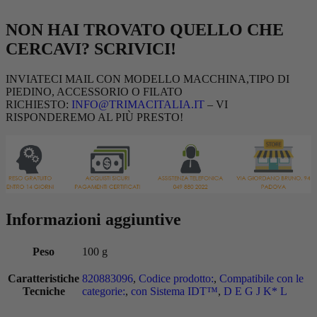
NON HAI TROVATO QUELLO CHE
CERCAVI? SCRIVICI!
INVIATECI MAIL CON MODELLO MACCHINA,TIPO DI
PIEDINO, ACCESSORIO O FILATO
RICHIESTO:
INFO@TRIMACITALIA.IT
– VI
RISPONDEREMO AL PIÙ PRESTO!
Informazioni aggiuntive
Peso
100 g
Caratteristiche
820883096
,
Codice prodotto:
,
Compatibile con le
Tecniche
categorie:
,
con Sistema IDT™
,
D E G J K* L