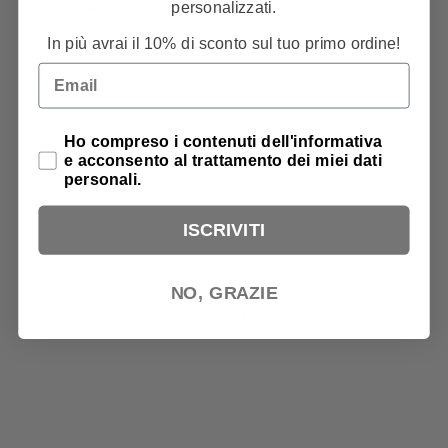
personalizzati.
3
0
%
2
0
%
In più avrai il 10% di sconto sul tuo primo ordine!
Email
1
0
%
Scrivi una recensione
Privacy Policy
Ho compreso i contenuti dell'informativa
e acconsento al trattamento dei miei dati
personali.
Recensioni
0
ISCRIVITI
NO, GRAZIE
Ancora nessuna recensione