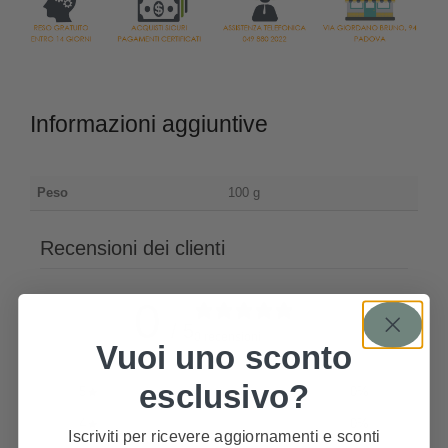
Informazioni aggiuntive
Peso
100 g
Recensioni dei clienti
0
/ 5
0 recensioni
Vuoi uno sconto
esclusivo?
5
0
%
4
0
%
Iscriviti per ricevere aggiornamenti e sconti