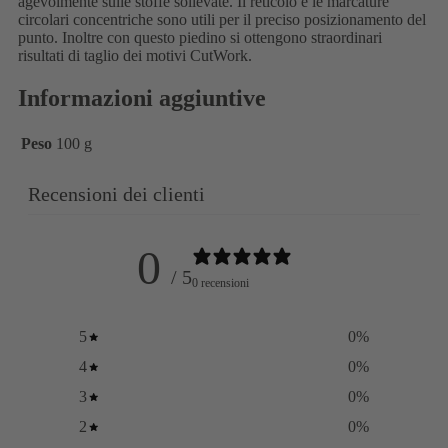
agevolmente sulle stoffe sollevate. Il reticolo e le marcature
circolari concentriche sono utili per il preciso posizionamento del
punto. Inoltre con questo piedino si ottengono straordinari
risultati di taglio dei motivi CutWork.
Informazioni aggiuntive
Peso
100 g
Recensioni dei clienti
0
/ 5
0 recensioni
5
0
%
4
0
%
3
0
%
2
0
%