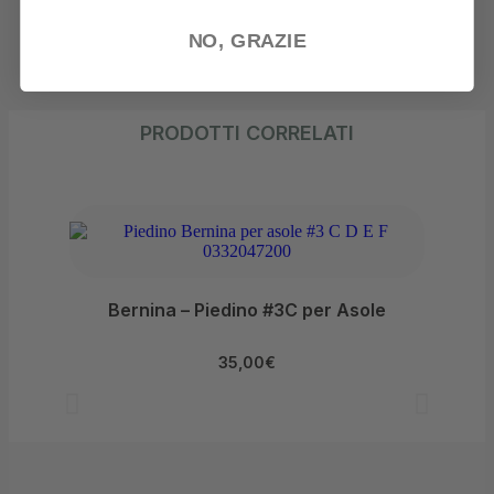
NO, GRAZIE
PRODOTTI CORRELATI
Bernina – Piedino #3C per Asole
35,00
€