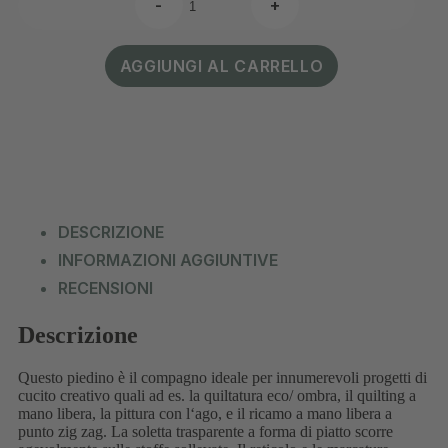
-
+
AGGIUNGI AL CARRELLO
DESCRIZIONE
INFORMAZIONI AGGIUNTIVE
RECENSIONI
Descrizione
Questo piedino è il compagno ideale per innumerevoli progetti di
cucito creativo quali ad es. la quiltatura eco/ ombra, il quilting a
mano libera, la pittura con l‘ago, e il ricamo a mano libera a
punto zig zag. La soletta trasparente a forma di piatto scorre