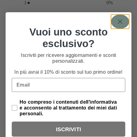
1
0
%
Scrivi una recensione
Vuoi uno sconto
Recensioni
0
esclusivo?
Iscriviti per ricevere aggiornamenti e sconti
personalizzati.
In più avrai il 10% di sconto sul tuo primo ordine!
Ancora nessuna recensione
Email
Privacy Policy
Ho compreso i contenuti dell'informativa
e acconsento al trattamento dei miei dati
personali.
ISCRIVITI