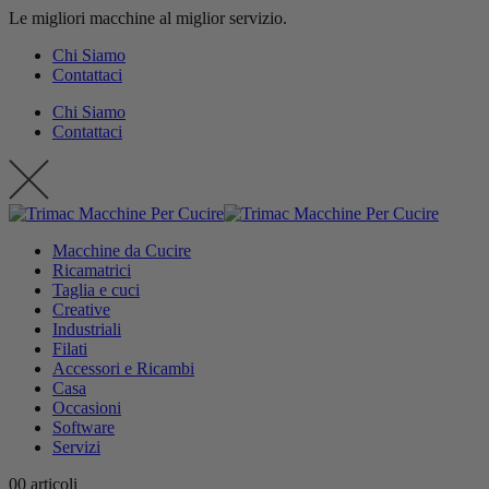
Le migliori macchine al miglior servizio.
contenuto
Chi Siamo
Contattaci
Chi Siamo
Contattaci
Macchine da Cucire
Ricamatrici
Taglia e cuci
Creative
Industriali
Filati
Accessori e Ricambi
Casa
Occasioni
Software
Servizi
0
0 articoli