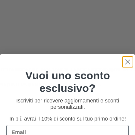
i con bellissime file di perle o perline. Le perline scorrono agevolmente ne
Vuoi uno sconto
esclusivo?
IEDINO VA BENE PER LA TUA MACCHINA.
Iscriviti per ricevere aggiornamenti e sconti
personalizzati.
In più avrai il 10% di sconto sul tuo primo ordine!
Email