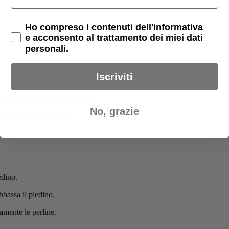
Privacy Policy
Ho compreso i contenuti dell'informativa
e acconsento al trattamento dei miei dati
personali.
Iscriviti
binato alla stoffa nella spolina.
No, grazie
 impostazioni del punto:
edino.
Abbassa il piedino.
amente le perline.