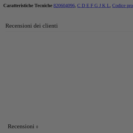
Caratteristiche Tecniche
820604096
,
C D E F G J K L
,
Codice pro
Recensioni dei clienti
Recensioni
0