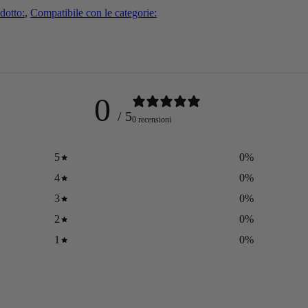
dotto:
,
Compatibile con le categorie:
0
/ 5
0 recensioni
5
0
%
4
0
%
3
0
%
2
0
%
1
0
%