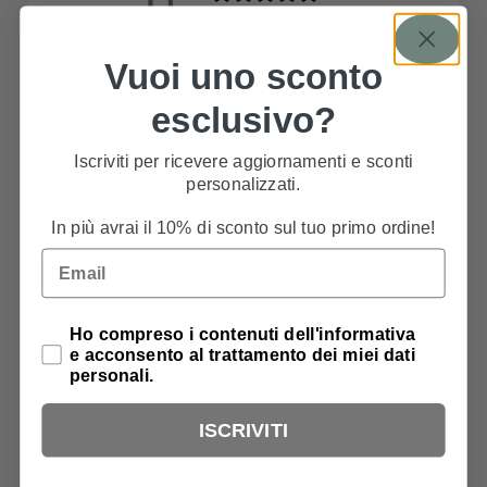
0
/ 5
0 recensioni
Vuoi uno sconto
5
0
%
esclusivo?
4
0
%
3
0
%
Iscriviti per ricevere aggiornamenti e sconti
personalizzati.
2
0
%
1
0
%
In più avrai il 10% di sconto sul tuo primo ordine!
Scrivi una recensione
Email
Recensioni
0
Privacy Policy
Ho compreso i contenuti dell'informativa
e acconsento al trattamento dei miei dati
personali.
ISCRIVITI
Ancora nessuna recensione