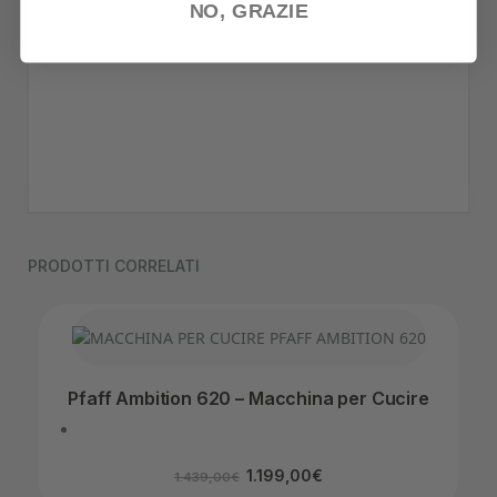
NO, GRAZIE
PRODOTTI CORRELATI
Pfaff Ambition 620 – Macchina per Cucire
1.199,00
€
1.439,00
€