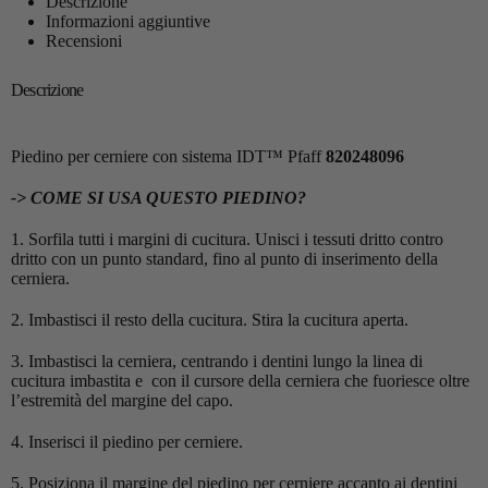
Descrizione
Informazioni aggiuntive
Recensioni
Descrizione
Piedino per cerniere con sistema IDT™ Pfaff
820248096
-> COME SI USA QUESTO PIEDINO?
1. Sorfila tutti i margini di cucitura. Unisci i tessuti dritto contro
dritto con un punto standard, fino al punto di inserimento della
cerniera.
2. Imbastisci il resto della cucitura. Stira la cucitura aperta.
3. Imbastisci la cerniera, centrando i dentini lungo la linea di
cucitura imbastita e con il cursore della cerniera che fuoriesce oltre
l’estremità del margine del capo.
4. Inserisci il piedino per cerniere.
5. Posiziona il margine del piedino per cerniere accanto ai dentini