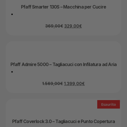
Pfaff Smarter 130S – Macchina per Cucire
369,00
€
329,00
€
Pfaff Admire 5000 – Tagliacuci con Infilatura ad Aria
1.569,00
€
1.399,00
€
Esaurito
Pfaff Coverlock 3.0 – Tagliacuci e Punto Copertura