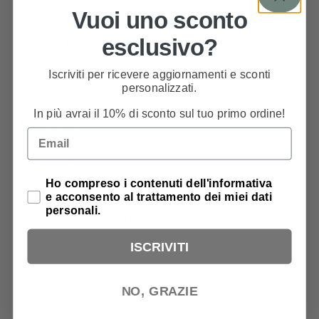
Vuoi uno sconto
2
0
%
esclusivo?
1
0
%
Iscriviti per ricevere aggiornamenti e sconti
personalizzati.
Scrivi una recensione
In più avrai il 10% di sconto sul tuo primo ordine!
Recensioni
0
Email
Privacy Policy
Ho compreso i contenuti dell'informativa
e acconsento al trattamento dei miei dati
personali.
Ancora nessuna recensione
ISCRIVITI
NO, GRAZIE