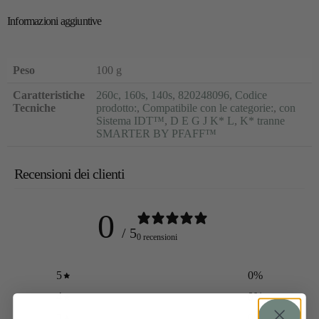
Informazioni aggiuntive
Peso
100 g
Caratteristiche
260c, 160s, 140s
,
820248096
,
Codice
Tecniche
prodotto:
,
Compatibile con le categorie:
,
con
Sistema IDT™
,
D E G J K* L
,
K* tranne
SMARTER BY PFAFF™
Recensioni dei clienti
0
/ 5
0 recensioni
5
0
%
4
0
%
3
0
%