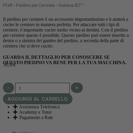
Pfaff – Piedino per Cerniere – Sistema IDT™
Il piedino per cerniere è un accessorio importantissimo e ti aiuterà a
cucire le cerniere in maniera perfetta. Per attaccare tutti i tipi di
cerniere, è importante cucire molto vicino ai dentini. Con il piedino
per cerniere questo è possibile. Questo piedino può essere inserito a
destra o a sinistra del gambo del piedino, a seconda della parte di
cerniera che si deve cucire.
GUARDA IL DETTAGLIO PER CONOSCERE SE
QUESTO PIEDINO VA BENE PER LA TUA MACCHINA.
18,00
€
-
+
AGGIUNGI AL CARRELLO
Assistenza Telefonica
Academy e Tutor
Pagamento a Rate