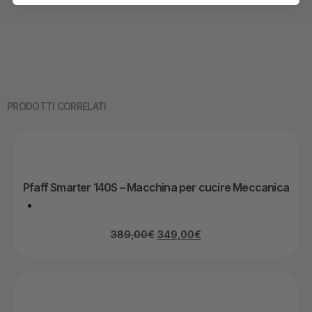
PRODOTTI CORRELATI
Pfaff Smarter 140S – Macchina per cucire Meccanica
389,00
€
349,00
€