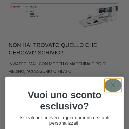
NON HAI TROVATO QUELLO CHE
CERCAVI? SCRIVICI!
INVIATECI MAIL CON MODELLO MACCHINA,TIPO DI
PIEDINO, ACCESSORIO O FILATO
RICHIESTO:
INFO@TRIMACITALIA.COM
– VI
RISPONDEREMO AL PIÙ PRESTO!
Vuoi uno sconto
esclusivo?
Iscriviti per ricevere aggiornamenti e sconti
personalizzati.