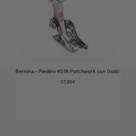
Bernina – Piedino #57A Patchwork con Guida
37,90
€
Bern